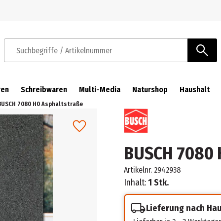
Zur Navigation springen
Zum Hauptinhalt springen
Suchbegriffe / Artikelnummer
ren
Schreibwaren
Multi-Media
Naturshop
Haushalt
BUSCH 7080 H0 Asphaltstraße
BUSCH 7080 
Artikelnr.
2942938
Inhalt:
1 Stk.
Lieferung nach Ha