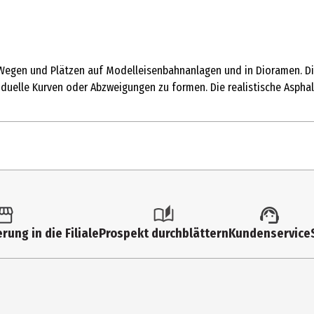
 Wegen und Plätzen auf Modelleisenbahnanlagen und in Dioramen. Die
iduelle Kurven oder Abzweigungen zu formen. Die realistische Asphal
1 Stk.
Straßenzubehör
rung in die Filiale
Prospekt durchblättern
Kundenservice
14 Jahre
7080
Erwachsene|Jugendliche