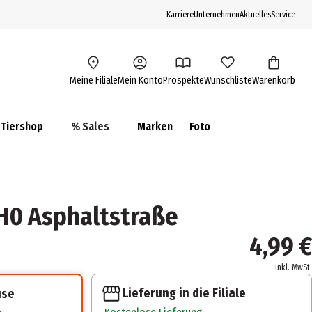
Karriere
Unternehmen
Aktuelles
Service
Meine Filiale
Mein Konto
Prospekte
Wunschliste
Warenkorb
Tiershop
% Sales
Marken
Foto
H0 Asphaltstraße
4,99 €
inkl. MwSt.
Lieferung in die Filiale
use