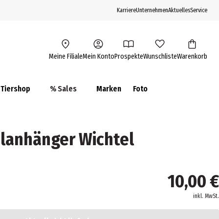
Karriere
Unternehmen
Aktuelles
Service
Meine Filiale
Mein Konto
Prospekte
Wunschliste
Warenkorb
Tiershop
% Sales
Marken
Foto
lanhänger Wichtel
10,00 €
inkl. MwSt.