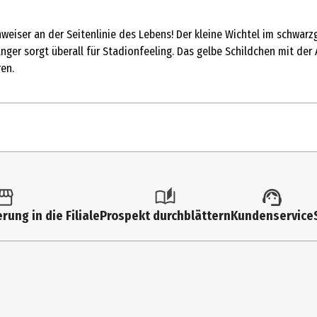
weiser an der Seitenlinie des Lebens! Der kleine Wichtel im schwarz
ger sorgt überall für Stadionfeeling. Das gelbe Schildchen mit der 
ren.
1 Stk.
Schlüsselanhänger
rung in die Filiale
Prospekt durchblättern
Kundenservice
Metall, Polyester
4.5 cm
Schwarz, Gelb
6.6 cm