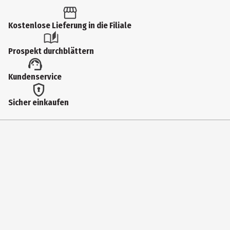
1 Stk.
Produkttyp
Kostenlose Lieferung in die Filiale
Schlüsselanhänger
Prospekt durchblättern
Materialdetails
Kundenservice
Metall, Polyester
Breite
Sicher einkaufen
4.5 cm
Farbe
Schwarz, Gelb
Höhe
6.6 cm
Tiefe
2.2 cm