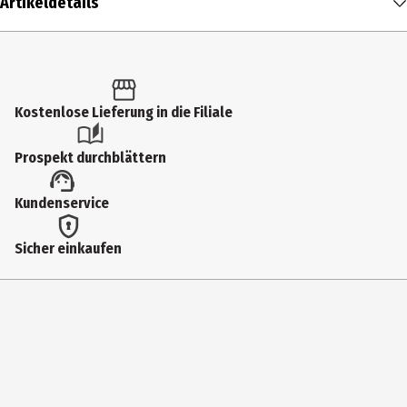
Artikeldetails
Inhalt
1 Stk.
Produkttyp
Kostenlose Lieferung in die Filiale
Kartenspiele
Prospekt durchblättern
Artikelnummer des Herstellers
Kundenservice
11331600
Hersteller
Sicher einkaufen
BVB Merchandising GmbH
Herstelleradresse
Strobelallee 50 ,44139 Dortmund