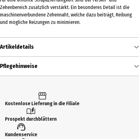
Zehenbereich zusätzlich verstärkt. Ein besonderes Detail ist die
maschinenverbundene Zehennaht, welche dazu beiträgt, Reibung
und mögliche Reizungen zu minimieren.
Artikeldetails
Inhalt
Pflegehinweise
3 Stk.
Produkttyp
Socken
Kostenlose Lieferung in die Filiale
Größenspanne
43-46
Prospekt durchblättern
Farbe
Kundenservice
Black