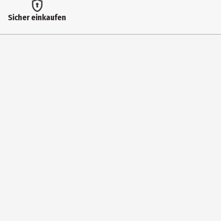
Materialdetails
Sicher einkaufen
64% Baumwolle; 25% Polyester; 9% Polyamid; 2% Elasthan
Pflegehinweis
Maschienenwäsche 30 Grad, nicht bleichen, nicht Bügeln, keine
chemische Reinigung, nicht trocknen
Sport geeignet
Nein
Zielgruppe
Herren
Hersteller
stichd B.V.
Herstelleradresse
Oude Hulst 1, 5211 HC`s -Hertogenbosch