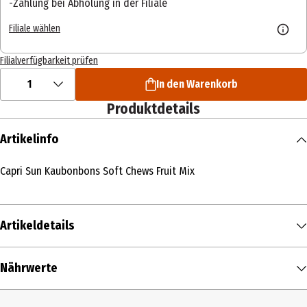
Zahlung bei Abholung in der Filiale
Filiale wählen
Filialverfügbarkeit prüfen
1
In den Warenkorb
Produktdetails
Artikelinfo
Capri Sun Kaubonbons Soft Chews Fruit Mix
Artikeldetails
Inhalt
Nährwerte
147 g
Nährwerte je
100 g