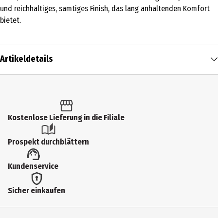
und reichhaltiges, samtiges Finish, das lang anhaltenden Komfort
bietet.
Artikeldetails
Inhalt
200 ml
Produkttyp
Kostenlose Lieferung in die Filiale
Creme
Prospekt durchblättern
Einsatzbereich
Kundenservice
Pflege
Duftnote
Sicher einkaufen
blumig|fruchtig
Inhaltsstoffe