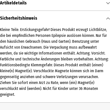
Artikeldetails
Inhalt
Sicherheitshinweis
1 Stk.
Kleine Teile. Erstickungsgefahr! Dieses Produkt erzeugt Lichtblitze,
Produkttyp
die bei empfindlichen Personen Epilepsie auslösen können. Nur für
Zubehör & Ersatzteile
den häuslichen Gebrauch (Haus und Garten). Benutzung unter
Aufsicht von Erwachsenen. Die Verpackung muss aufbewahrt
Altersempfehlung ab
werden, da sie wichtige Informationen enthält. Achtung. Vorsicht.
8 Jahre
Farbliche und technische Änderungen bleiben vorbehalten. Achtung:
Funktionsbedingte Klemmgefahr. Dieses Produkt enthält (einen)
Artikelnummer des Herstellers
kleine(n) Magnet(e). Verschluckte Magnete können sich im Darm
20032069
gegenseitig anziehen und schwere Verletzungen verursachen.
Hersteller
Ziehen Sie sofort einen Arzt zu Rate, wenn (ein) Magnet(e)
verschluckt wird (werden). Nicht für Kinder unter 36 Monaten
Carrera Revell Europe GmbH
geeignet.
Herstelleradresse
Henschelstr. 20-30 32257 Bünde