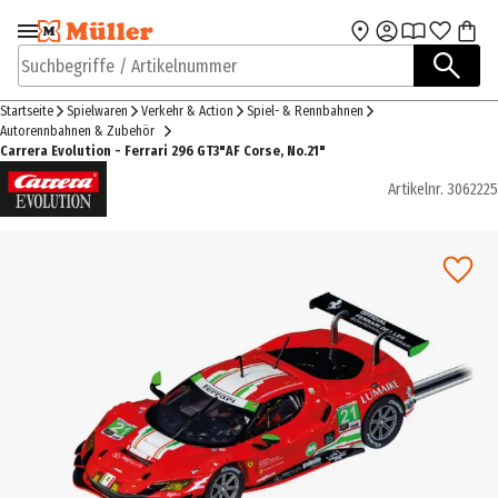
Zur Navigation
Zum Hauptinhalt
springen
springen
Suchbegriffe / Artikelnummer
Startseite
Spielwaren
Verkehr & Action
Spiel- & Rennbahnen
Autorennbahnen & Zubehör
Carrera Evolution - Ferrari 296 GT3"AF Corse, No.21"
Artikelnr.
3062225