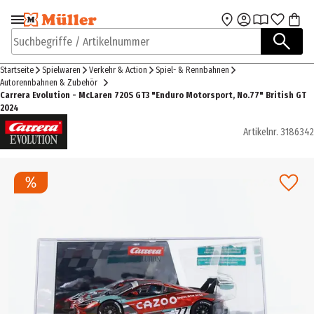
Zur Navigation
Zum Hauptinhalt
springen
springen
Suchbegriffe / Artikelnummer
Startseite
Spielwaren
Verkehr & Action
Spiel- & Rennbahnen
Autorennbahnen & Zubehör
Carrera Evolution - McLaren 720S GT3 "Enduro Motorsport, No.77" British GT
2024
Artikelnr.
3186342