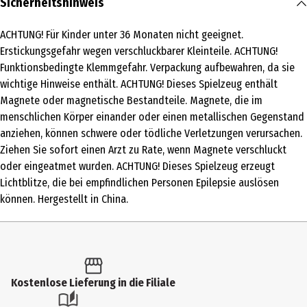
Sicherheitshinweis
1 Stk.
ACHTUNG! Für Kinder unter 36 Monaten nicht geeignet.
Produkttyp
Erstickungsgefahr wegen verschluckbarer Kleinteile. ACHTUNG!
Sonstige Autorennbahnen
Funktionsbedingte Klemmgefahr. Verpackung aufbewahren, da sie
wichtige Hinweise enthält. ACHTUNG! Dieses Spielzeug enthält
Altersempfehlung ab
Magnete oder magnetische Bestandteile. Magnete, die im
8 Jahre
menschlichen Körper einander oder einen metallischen Gegenstand
anziehen, können schwere oder tödliche Verletzungen verursachen.
Artikelnummer des Herstellers
Ziehen Sie sofort einen Arzt zu Rate, wenn Magnete verschluckt
20027782
oder eingeatmet wurden. ACHTUNG! Dieses Spielzeug erzeugt
Hersteller
Lichtblitze, die bei empfindlichen Personen Epilepsie auslösen
können. Hergestellt in China.
Carrera Revell Europe GmbH
Herstelleradresse
Henschelstr. 20-30 32257 Bünde
Kontaktmöglichkeit
Kostenlose Lieferung in die Filiale
https://carrera-toys.com/