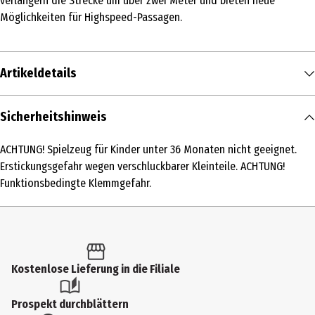
verlängern die Strecke um über zwei Meter und bieten neue
Möglichkeiten für Highspeed-Passagen.
Artikeldetails
Inhalt
Sicherheitshinweis
1 Stk.
ACHTUNG! Spielzeug für Kinder unter 36 Monaten nicht geeignet.
Produkttyp
Erstickungsgefahr wegen verschluckbarer Kleinteile. ACHTUNG!
Zubehör & Ersatzteile
Funktionsbedingte Klemmgefahr.
Altersempfehlung ab
6 Jahre
Artikelnummer des Herstellers
Kostenlose Lieferung in die Filiale
20071609
Hersteller
Prospekt durchblättern