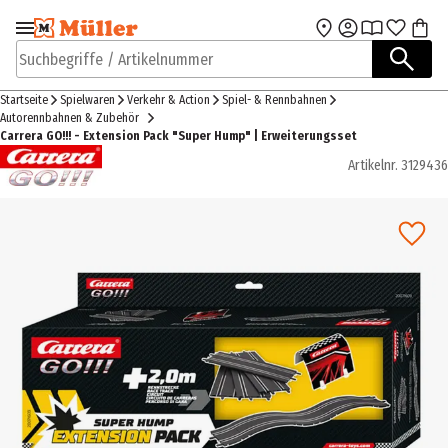
Zur Navigation
Zum Hauptinhalt
springen
springen
Suchbegriffe / Artikelnummer
Startseite
Spielwaren
Verkehr & Action
Spiel- & Rennbahnen
Autorennbahnen & Zubehör
Carrera GO!!! - Extension Pack "Super Hump" | Erweiterungsset
Artikelnr.
3129436