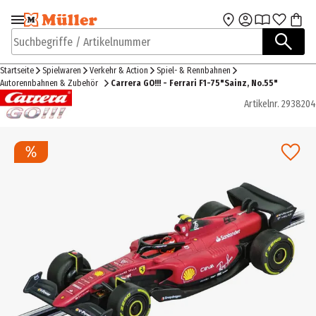
Zur Navigation
Zum Hauptinhalt
springen
springen
Suchbegriffe / Artikelnummer
Startseite
Spielwaren
Verkehr & Action
Spiel- & Rennbahnen
Autorennbahnen & Zubehör
Carrera GO!!! - Ferrari F1-75"Sainz, No.55"
Artikelnr.
2938204