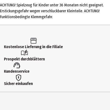
ACHTUNG! Spielzeug für Kinder unter 36 Monaten nicht geeignet.
Produkttyp
Erstickungsgefahr wegen verschluckbarer Kleinteile. ACHTUNG!
Zubehör & Ersatzteile
Funktionsbedingte Klemmgefahr.
Altersempfehlung ab
6 Jahre
Artikelnummer des Herstellers
Kostenlose Lieferung in die Filiale
20064203
Zielgruppe
Prospekt durchblättern
Grundschüler|Jugendliche|Erwachsene
Kundenservice
Hersteller
Carrera Revell Europe GmbH
Sicher einkaufen
Herstelleradresse
Henschelstr. 20-30 32257 Bünde
Kontaktmöglichkeit