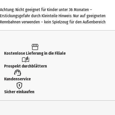
1 Stk.
Achtung: Nicht geeignet für Kinder unter 36 Monaten –
Produkttyp
Erstickungsgefahr durch Kleinteile Hinweis: Nur auf geeigneten
Zubehör
Rennbahnen verwenden – kein Spielzeug für den Außenbereich
Altersempfehlung ab
12 Jahre
Artikelnummer des Herstellers
Kostenlose Lieferung in die Filiale
50051020
Hersteller
Prospekt durchblättern
Carrera Revell Europe GmbH
Kundenservice
Herstelleradresse
Henschelstr. 20-30 32257 Bünde
Sicher einkaufen
Kontaktmöglichkeit
https://carrera-toys.com/