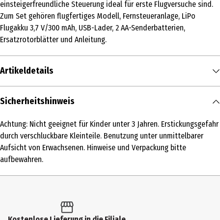
einsteigerfreundliche Steuerung ideal für erste Flugversuche sind.
Zum Set gehören flugfertiges Modell, Fernsteueranlage, LiPo
Flugakku 3,7 V/300 mAh, USB-Lader, 2 AA-Senderbatterien,
Ersatzrotorblätter und Anleitung.
Artikeldetails
Inhalt
Sicherheitshinweis
1 Stk.
Achtung: Nicht geeignet für Kinder unter 3 Jahren. Erstickungsgefahr
Produkttyp
durch verschluckbare Kleinteile. Benutzung unter unmittelbarer
Flugzeuge
Aufsicht von Erwachsenen. Hinweise und Verpackung bitte
aufbewahren.
Altersempfehlung ab
15 Jahre
Artikelnummer des Herstellers
500505038
Kostenlose Lieferung in die Filiale