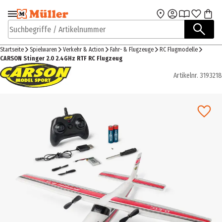
Zur Navigation
Zum Hauptinhalt
springen
springen
Suchbegriffe / Artikelnummer
Startseite
Spielwaren
Verkehr & Action
Fahr- & Flugzeuge
RC Flugmodelle
CARSON Stinger 2.0 2.4GHz RTF RC Flugzeug
Artikelnr.
3193218