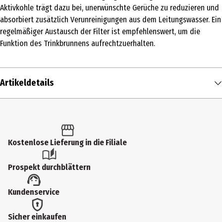
Aktivkohle trägt dazu bei, unerwünschte Gerüche zu reduzieren und
absorbiert zusätzlich Verunreinigungen aus dem Leitungswasser. Ein
regelmäßiger Austausch der Filter ist empfehlenswert, um die
Funktion des Trinkbrunnens aufrechtzuerhalten.
Artikeldetails
Inhalt
1 Stk.
Produkttyp
Kostenlose Lieferung in die Filiale
Sonstiges Zubehör
Prospekt durchblättern
Breite
Kundenservice
12 cm
Länge
Sicher einkaufen