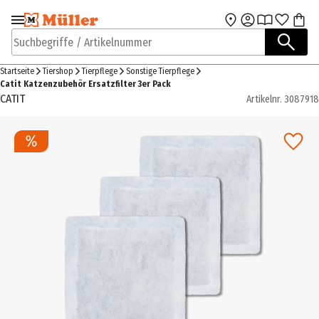
Zur Navigation
Zum Hauptinhalt
springen
springen
Suchbegriffe / Artikelnummer
Startseite
Tiershop
Tierpflege
Sonstige Tierpflege
Catit Katzenzubehör Ersatzfilter 3er Pack
CATIT
Artikelnr.
3087918