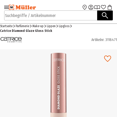
Zur Navigation
Zum Hauptinhalt
springen
springen
Suchbegriffe / Artikelnummer
Startseite
Parfümerie
Make-up
Lippen
Lipgloss
Catrice Diamond Glaze Gloss Stick
Artikelnr.
3118471