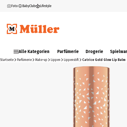
Foto
BabyClub
Lifestyle
Alle Kategorien
Parfümerie
Drogerie
Spielwa
Startseite
Parfümerie
Make-up
Lippen
Lippenstift
Catrice Gold Glow Lip Balm