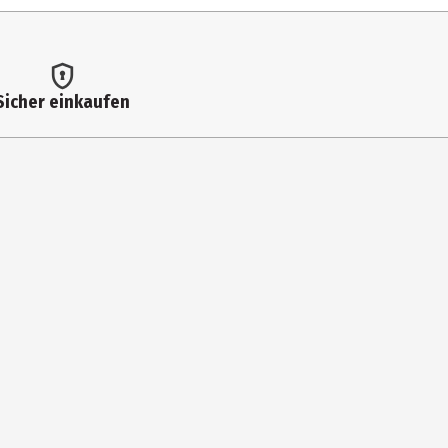
Sicher einkaufen
LKYL BENZOATE, HYDROGENATED POLYCYCLOPENTADIENE, DIBUTYL
ROL, ISOSTEARIC ACID, ETHYLHEXYLGLYCERIN, MICA, GOLD, LACTIC
45410 (RED 27), CI 77491 (IRON OXIDES), CI 77891 (TITANIUM
 natürlichen pH-Wert und verwandelt sich allmählich in einen
darf den ganzen Tag über und genieße maximale Pflege sowie ein