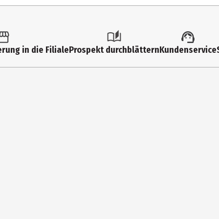
rung in die Filiale
Prospekt durchblättern
Kundenservice
RIMELLITATE, TRIMETHYLSILOXYSILICATE, OCTYLDODECANOL, C12-15 A
L GLUTAMIDE, ETHYLHEXYL PALMITATE, TOCOPHERYL ACETATE, TOCOPHE
 LINALOOL, CITRONELLOL, LIMONENE, CITRAL, GERANIOL, TIN OXIDE, CI 
n A Gold Rush direkt auf deine Lippen auf. Er reagiert dann mit dem
Lippenbalsam einen schillernden Schimmer. Verwende ihn je nach Be
 glamouröse Anlässe!