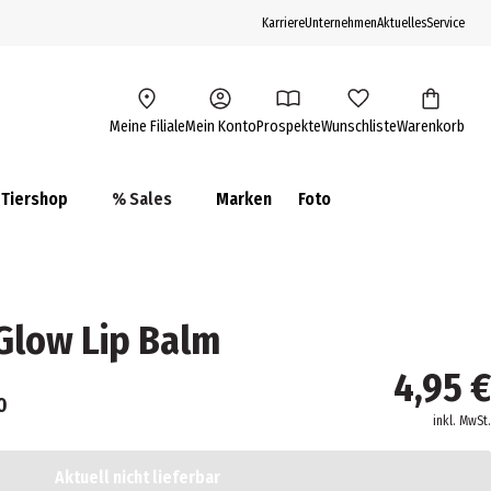
Karriere
Unternehmen
Aktuelles
Service
Meine Filiale
Mein Konto
Prospekte
Wunschliste
Warenkorb
Tiershop
% Sales
Marken
Foto
 Glow Lip Balm
4,95 €
0
inkl. MwSt.
Aktuell nicht lieferbar