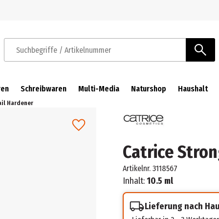
Zur Navigation springen
Zum Hauptinhalt springen
Suchbegriffe / Artikelnummer
ren
Schreibwaren
Multi-Media
Naturshop
Haushalt
ail Hardener
Catrice Stro
Artikelnr.
3118567
Inhalt:
10.5 ml
Lieferung nach Ha