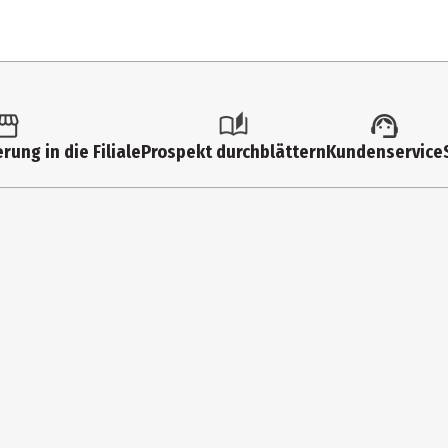
TE, NITROCELLULOSE, ADIPIC ACID/NEOPENTYL GLYCOL/TRIMELLITIC AN
D, APIUM GRAVEOLENS (CELERY) SEED EXTRACT, TOCOPHEROL, GLYCOLIC
D, CI 60725 (VIOLET 2).
rung in die Filiale
Prospekt durchblättern
Kundenservice
auf saubere, trockene Nägel auftragen – zweimal pro Woche. Vor jed
m Lieblingsnagellack. Ob als Kur oder Unterlack – dieser Härter ist 
en.