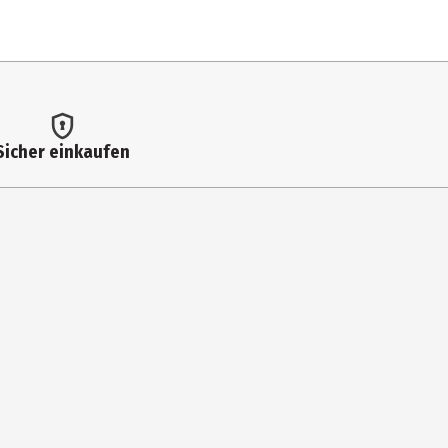
HYDRIDE COPOLYMER, ALCOHOL, ACETYL TRIBUTYL CITRATE,
 ACID, AQUA (WATER), N-BUTYL ALCOHOL, GLUCONOLACTONE,
Sicher einkaufen
er neuen Anwendung das Produkt vollständig entfernen. Als Base
die perfekte Ergänzung deiner Nagelpflegeroutine für Nägel, die