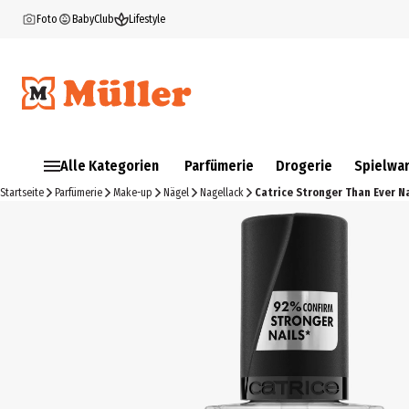
Foto
BabyClub
Lifestyle
Alle Kategorien
Parfümerie
Drogerie
Spielwa
Startseite
Parfümerie
Make-up
Nägel
Nagellack
Catrice Stronger Than Ever N