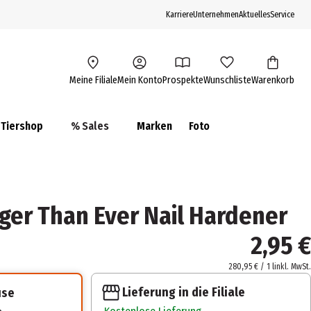
Karriere
Unternehmen
Aktuelles
Service
Meine Filiale
Mein Konto
Prospekte
Wunschliste
Warenkorb
Tiershop
% Sales
Marken
Foto
nger Than Ever Nail Hardener
2,95 €
280,95 € / 1 l
inkl. MwSt.
Lieferung in die Filiale
use