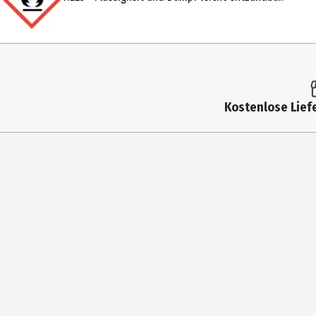
Farbnummer
010
Inhaltsstoffe
INGREDIENTS: ETHYL ACETATE, BUTYL ACETA
CAPRYLIC/CAPRIC TRIGLYCERIDE, MALIC ACI
ISOPROPYL ALCOHOL, ETOCRYLENE, LACTIC ACI
Kostenlose Liefe
Konsistenz
Lack
Anwendungshinweis
Für eine intensive Pflege zwei Schichten 
Coat genügt eine dünne Schicht unter deine
sich langfristig stärker und robuster anfühl
Hersteller
cosnova
Herstelleradresse
Frankfurt (D-65843)
Kontaktmöglichkeit
service@cosnova.eu, +49-6196-76156-0