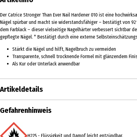
Der Catrice Stronger Than Ever Nail Hardener 010 ist eine hochwirksa
Nägel spürbar und macht sie widerstandsfähiger – bestätigt von 92
dem Farblack – dieser vielseitige Nagelhärter verbessert sichtbar d
gepflegte Nägel. * Bestätigt durch eine externe Selbsteinschätzung
Stärkt die Nägel und hilft, Nagelbruch zu vermeiden
Transparente, schnell trocknende Formel mit glänzendem Fini
Als Kur oder Unterlack anwendbar
Artikeldetails
Inhalt
10.5 ml
Gefahrenhinweis
Produkttyp
Nagellack
Einsatzbereich
Nägel
H225 - Flüssigkeit und Dampf leicht entzündbar.