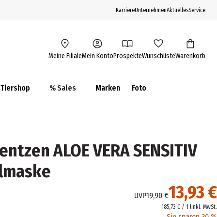
Karriere
Unternehmen
Aktuelles
Service
Meine Filiale
Mein Konto
Prospekte
Wunschliste
Warenkorb
Tiershop
% Sales
Marken
Foto
entzen ALOE VERA SENSITIV
elmaske
13,93 €
UVP
19,90 €
185,73 € / 1 l
inkl. MwSt.
Sie sparen 30 %