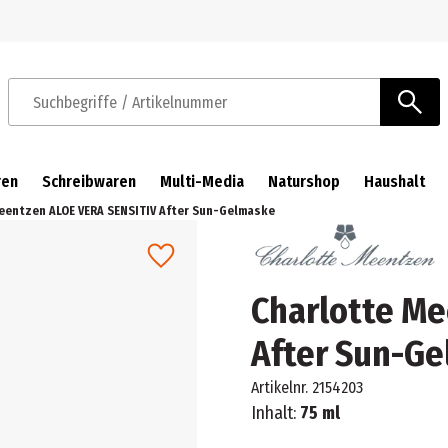
Zur Navigation springen
Zum Hauptinhalt springen
Suchbegriffe / Artikelnummer
ren
Schreibwaren
Multi-Media
Naturshop
Haushalt
eentzen ALOE VERA SENSITIV After Sun-Gelmaske
Charlotte Me
After Sun-G
Artikelnr.
2154203
Inhalt:
75 ml