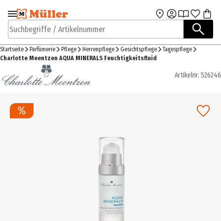
Zur Navigation
Zum Hauptinhalt
springen
springen
Suchbegriffe / Artikelnummer
Startseite
Parfümerie
Pflege
Herrenpflege
Gesichtspflege
Tagespflege
Charlotte Meentzen AQUA MINERALS Feuchtigkeitsfluid
Artikelnr.
526246