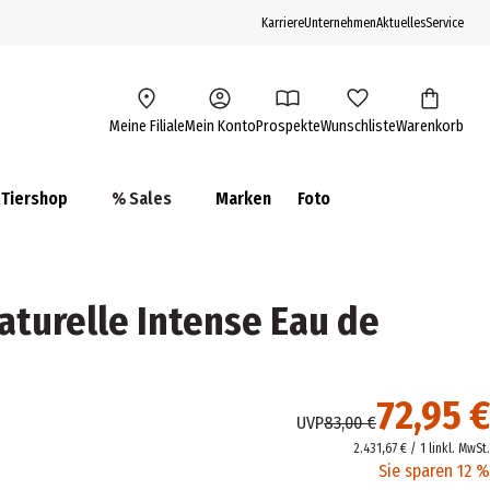
Karriere
Unternehmen
Aktuelles
Service
Meine Filiale
Mein Konto
Prospekte
Wunschliste
Warenkorb
Tiershop
% Sales
Marken
Foto
aturelle Intense Eau de
72,95 €
UVP
83,00 €
2.431,67 € / 1 l
inkl. MwSt.
Sie sparen 12 %