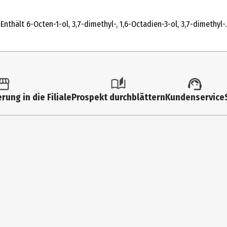
nthält 6-Octen-1-ol, 3,7-dimethyl-, 1,6-Octadien-3-ol, 3,7-dimethyl-
rance, Citronellol, Limonene, Linalool, Geraniol, Coumarin, Citral, E
s aufsprühen. Nicht einreiben, einziehen lassen. Haut und Kleidun
rung in die Filiale
Prospekt durchblättern
Kundenservice
aufbewahren. Kontakt mit den Augen vermeiden.
Eichenholz-Essenz