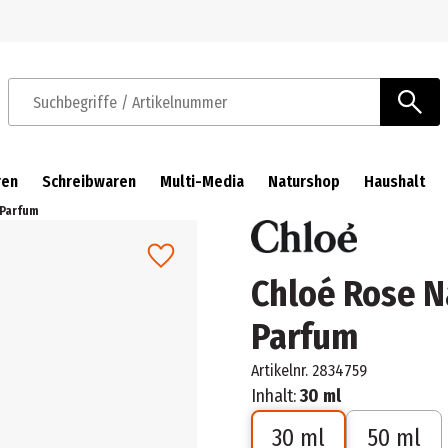
Zur Navigation springen
Zum Hauptinhalt springen
Suchbegriffe / Artikelnummer
ren
Schreibwaren
Multi-Media
Naturshop
Haushalt
 Parfum
Chloé Rose N
Parfum
Artikelnr.
2834759
Inhalt:
30 ml
30 ml
50 ml