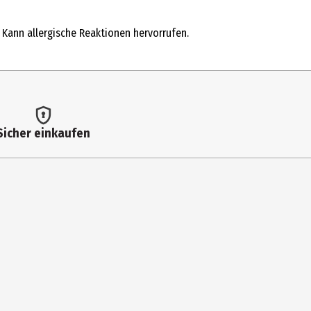
. Kann allergische Reaktionen hervorrufen.
ugenol, Benzyl Alcohol, Farnesol.
g am Morgen nach Lust und Laune sanft einsprühen. Flakon an
Sicher einkaufen