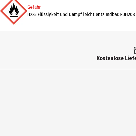
Gefahr
Duftkonzentration
Eau de Parfum Intense
H225 Flüssigkeit und Dampf leicht entzündbar. EUH208 E
Anwendungsart
Pumpzerstäuber
Duftnote
blumig
Inhaltsstoffe
Alcohol Denat., Aqua/Water/Eau, Parfum/Frag
Anwendungshinweis
Das Eau de Parfum auf Handgelenke und Hal
Kostenlose Liefe
einem kühlen, dunklen und trockenen Ort 
Zielgruppe
Damen
Basisnote
Bergamotten-Essenz, Neroli-Essenz
Herznote
Essenz aus biologisch kultivierten Rosen, 
Kopfnote
Zeder-Essenz, Sandelholz-Essenz
Hersteller
Coty