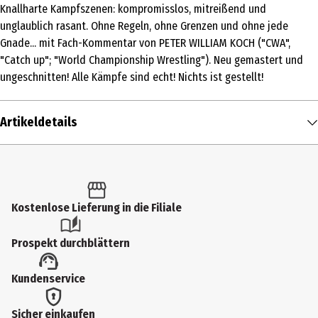
Knallharte Kampfszenen: kompromisslos, mitreißend und
unglaublich rasant. Ohne Regeln, ohne Grenzen und ohne jede
Gnade... mit Fach-Kommentar von PETER WILLIAM KOCH ("CWA",
"Catch up"; "World Championship Wrestling"). Neu gemastert und
ungeschnitten! Alle Kämpfe sind echt! Nichts ist gestellt!
Artikeldetails
Inhalt
1 Stk.
Altersfreigabe
Kostenlose Lieferung in die Filiale
16
Prospekt durchblättern
Produkttyp
Kundenservice
Multimedia
Bildformat
Sicher einkaufen