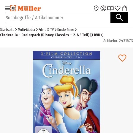
Zur Navigation
Zum Hauptinhalt
springen
springen
Suchbegriffe / Artikelnummer
Startseite
Multi-Media
Filme & TV
Kinderfilme
Cinderella - Dreierpack (Disney Classics + 2. & 3.Teil) [3 DVDs]
Artikelnr.
2431673