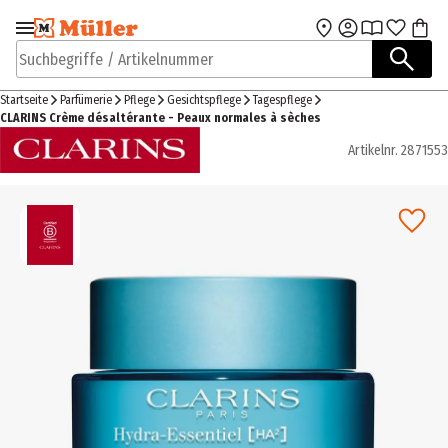
Zur Navigation
Zum Hauptinhalt
springen
springen
Suchbegriffe / Artikelnummer
Startseite
Parfümerie
Pflege
Gesichtspflege
Tagespflege
CLARINS Crème désaltérante - Peaux normales à sèches
Artikelnr.
2871553