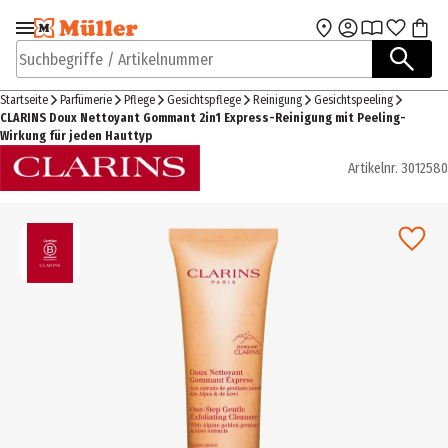
Zur Navigation
Zum Hauptinhalt
springen
springen
Suchbegriffe / Artikelnummer
Startseite
Parfümerie
Pflege
Gesichtspflege
Reinigung
Gesichtspeeling
CLARINS Doux Nettoyant Gommant 2in1 Express-Reinigung mit Peeling-
Wirkung für jeden Hauttyp
Artikelnr.
3012580