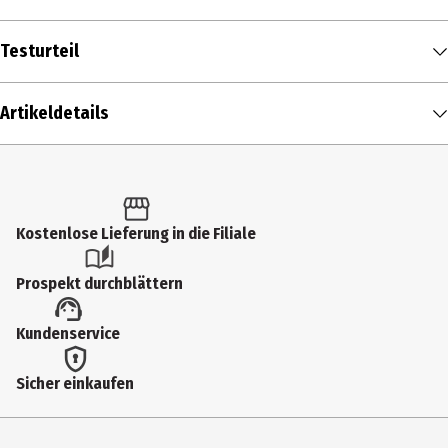
Testurteil
Artikeldetails
Inhalt
2.9 g
Produkttyp
Kostenlose Lieferung in die Filiale
Lippenfarbe
Prospekt durchblättern
Einsatzbereich
Kundenservice
Lippen
Deckkraft
Sicher einkaufen
mittel
Farbnummer