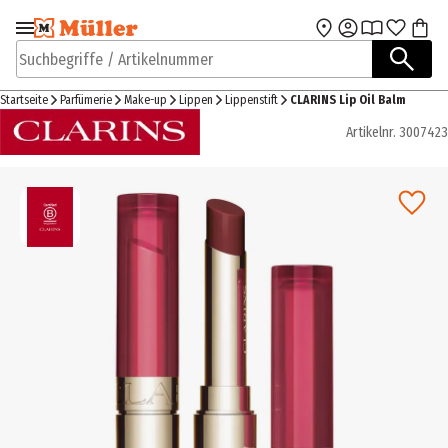
Zur Navigation
Zum Hauptinhalt
springen
springen
Suchbegriffe / Artikelnummer
Startseite
Parfümerie
Make-up
Lippen
Lippenstift
CLARINS Lip Oil Balm
Artikelnr.
3007423