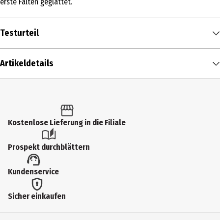
erste Falten geglättet.
Testurteil
Artikeldetails
Inhalt
15 ml
Produkttyp
Kostenlose Lieferung in die Filiale
Gel
Prospekt durchblättern
Einsatzbereich
Kundenservice
Augenpflege
Hauttyp
Sicher einkaufen
alle Hauttypen