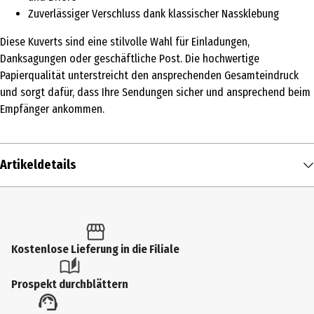
Zuverlässiger Verschluss dank klassischer Nassklebung
Diese Kuverts sind eine stilvolle Wahl für Einladungen,
Danksagungen oder geschäftliche Post. Die hochwertige
Papierqualität unterstreicht den ansprechenden Gesamteindruck
und sorgt dafür, dass Ihre Sendungen sicher und ansprechend beim
Empfänger ankommen.
Artikeldetails
Inhalt
20 Stk.
Produkttyp
Kostenlose Lieferung in die Filiale
Versandmaterial
Prospekt durchblättern
Artikelnummer des Herstellers