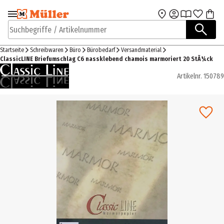
Zur Navigation
Zum Hauptinhalt
springen
springen
Suchbegriffe / Artikelnummer
Startseite
Schreibwaren
Büro
Bürobedarf
Versandmaterial
ClassicLINE Briefumschlag C6 nassklebend chamois marmoriert 20 StÃ¼ck
Artikelnr.
150789