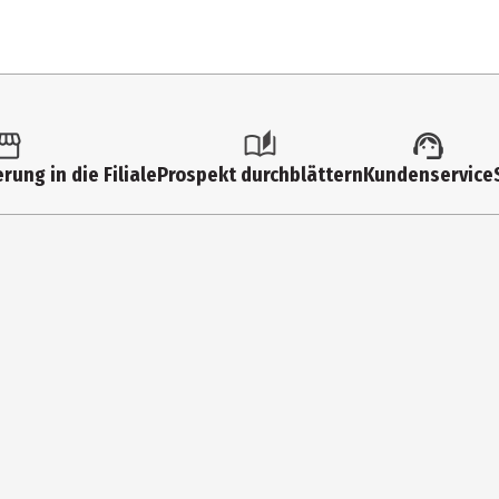
60 Stk.
Folien & Beutel
rung in die Filiale
Prospekt durchblättern
Kundenservice
ECF Pergamentersatzpapier
FIPP Handelsmarken GmbH + Co. KG
Victoriaallee 1, DE-22143 Hamburg
www.mueller.eu