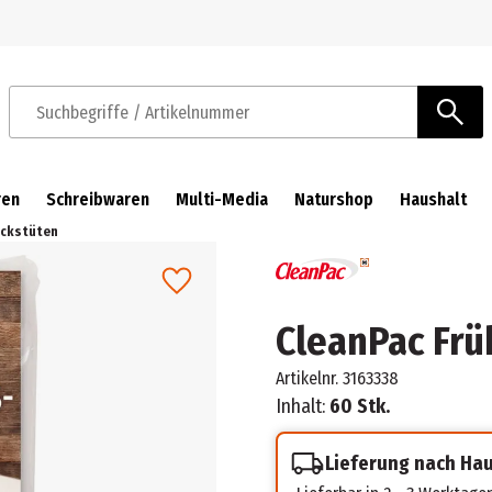
Zur Navigation springen
Zum Hauptinhalt springen
Suchbegriffe / Artikelnummer
ren
Schreibwaren
Multi-Media
Naturshop
Haushalt
ückstüten
CleanPac Frü
Artikelnr.
3163338
Inhalt:
60 Stk.
Lieferung nach Ha