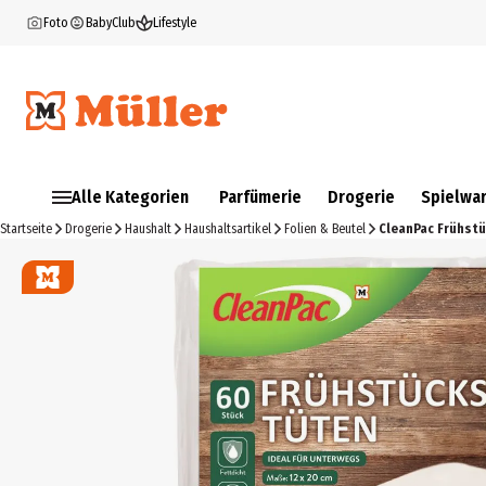
Foto
BabyClub
Lifestyle
Alle Kategorien
Parfümerie
Drogerie
Spielwa
Startseite
Drogerie
Haushalt
Haushaltsartikel
Folien & Beutel
CleanPac Frühst