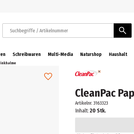
Zur Navigation springen
Zum Hauptinhalt springen
Suchbegriffe / Artikelnummer
ren
Schreibwaren
Multi-Media
Naturshop
Haushalt
rinkhalme
CleanPac Pap
Artikelnr.
3163323
Inhalt:
20 Stk.