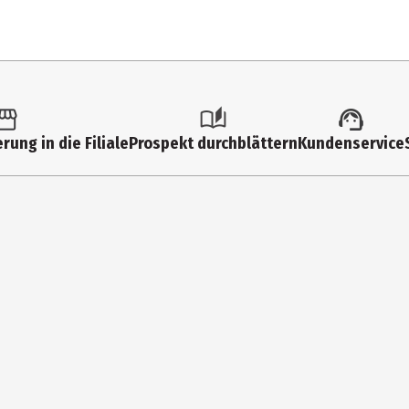
20 Stk.
Spezialbesteck
rung in die Filiale
Prospekt durchblättern
Kundenservice
Papier
DIKO Distribution & Konzept GmbH & Co.KG
Hauptstraße 24, DE-59755 Arnsberg
www.mueller.eu