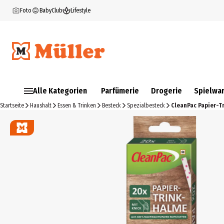
Foto
BabyClub
Lifestyle
Alle Kategorien
Parfümerie
Drogerie
Spielwa
Startseite
Haushalt
Essen & Trinken
Besteck
Spezialbesteck
CleanPac Papier-T