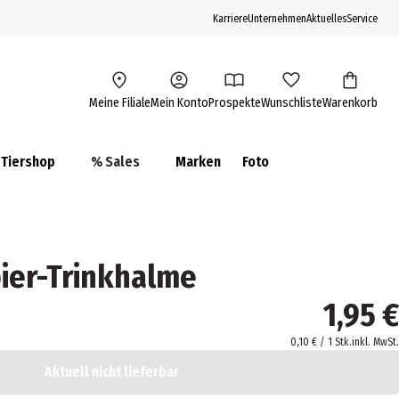
Karriere
Unternehmen
Aktuelles
Service
Meine Filiale
Mein Konto
Prospekte
Wunschliste
Warenkorb
Tiershop
% Sales
Marken
Foto
ier-Trinkhalme
1,95 €
0,10 € / 1 Stk.
inkl. MwSt.
Aktuell nicht lieferbar