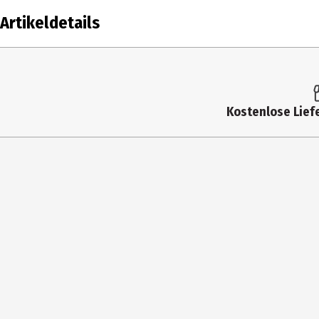
Artikeldetails
Inhalt
Produkttyp
Kostenlose Liefe
Materialdetails
Hersteller
Herstelleradresse
Kontaktmöglichkeit