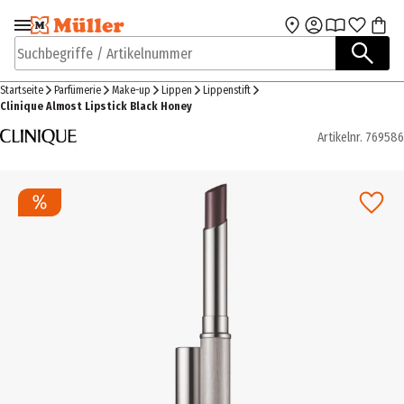
Zur Navigation
Zum Hauptinhalt
springen
springen
Suchbegriffe / Artikelnummer
Startseite
Parfümerie
Make-up
Lippen
Lippenstift
Clinique Almost Lipstick Black Honey
Artikelnr.
769586