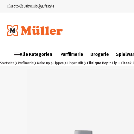
Foto
BabyClub
Lifestyle
Alle Kategorien
Parfümerie
Drogerie
Spielwa
Startseite
Parfümerie
Make-up
Lippen
Lippenstift
Clinique Pop™ Lip + Cheek O