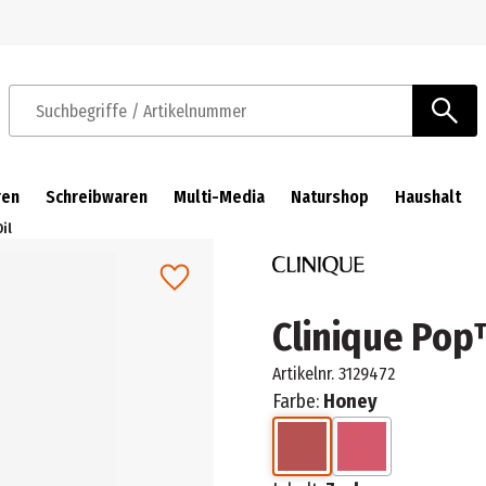
Zur Navigation springen
Zum Hauptinhalt springen
Suchbegriffe / Artikelnummer
ren
Schreibwaren
Multi-Media
Naturshop
Haushalt
il
Clinique Pop™
Artikelnr.
3129472
Farbe:
Honey