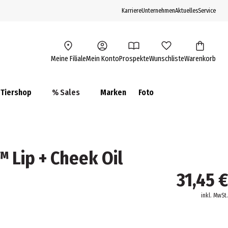
Karriere
Unternehmen
Aktuelles
Service
Meine Filiale
Mein Konto
Prospekte
Wunschliste
Warenkorb
Tiershop
% Sales
Marken
Foto
 Lip + Cheek Oil
31,45 €
inkl. MwSt.