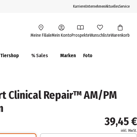
Karriere
Unternehmen
Aktuelles
Service
Meine Filiale
Mein Konto
Prospekte
Wunschliste
Warenkorb
Tiershop
% Sales
Marken
Foto
rt Clinical Repair™ AM/PM
m
39,45 €
inkl. MwSt.