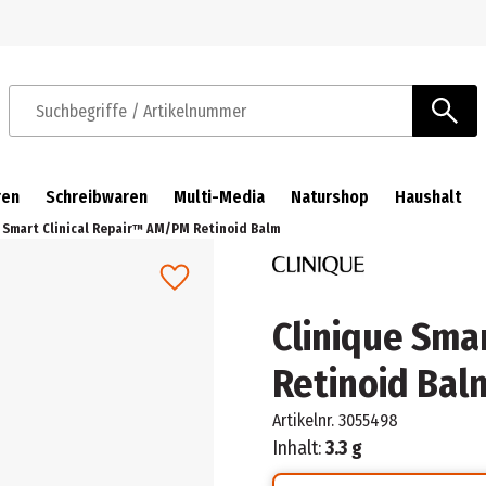
Zur Navigation springen
Zum Hauptinhalt springen
Suchbegriffe / Artikelnummer
ren
Schreibwaren
Multi-Media
Naturshop
Haushalt
 Smart Clinical Repair™ AM/PM Retinoid Balm
Clinique Sma
Retinoid Bal
Artikelnr.
3055498
Inhalt:
3.3 g