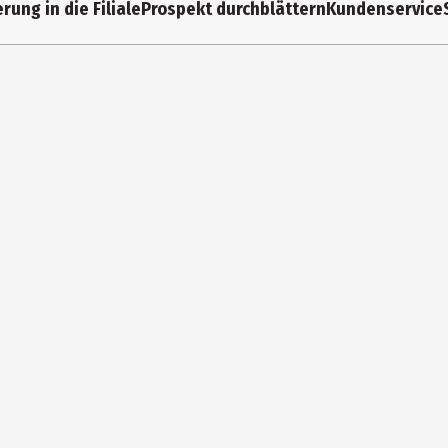
rung in die Filiale
Prospekt durchblättern
Kundenservice
ryl Polyacyladipate-2, Hydrogenated Polyisobutene, Synthetic Beeswax
r) Seed Wax, Oryza Sativa (Rice) Bran Wax, Butyrospermum Parkii (Sh
(Castor) Seed Oil, Hydrogenated Castor Oil, Caprylyl Glycol, Hydroxy
AM + PM. Vermeiden Sie es, in die Augen zu kommen und vermeiden Si
nenexposition während der Anwendung und in der Woche danach. Ka