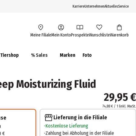
Karriere
Unternehmen
Aktuelles
Service
Meine Filiale
Mein Konto
Prospekte
Wunschliste
Warenkorb
Tiershop
% Sales
Marken
Foto
ep Moisturizing Fluid
29,95 €
74,88 € / 1 l
inkl. MwSt.
Lieferung in die Filiale
use
Kostenlose Lieferung
n
Zahlung bei Abholung in der Filiale
0 €