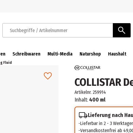
Zur Navigation springen
Zum Hauptinhalt springen
Suchbegriffe / Artikelnummer
ren
Schreibwaren
Multi-Media
Naturshop
Haushalt
g Fluid
COLLISTAR De
Artikelnr.
259914
Inhalt:
400 ml
Lieferung nach Ha
Lieferbar in 2 - 3 Werktage
Versandkostenfrei ab 49,0