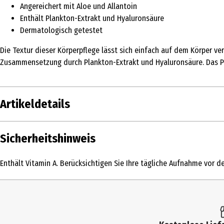
Angereichert mit Aloe und Allantoin
Enthält Plankton-Extrakt und Hyaluronsäure
Dermatologisch getestet
Die Textur dieser Körperpflege lässt sich einfach auf dem Körper ve
Zusammensetzung durch Plankton-Extrakt und Hyaluronsäure. Das Pr
Artikeldetails
Inhalt
400 ml
Sicherheitshinweis
Produkttyp
Lotion
Enthält Vitamin A. Berücksichtigen Sie Ihre tägliche Aufnahme vor 
Dermatologisch
Ja
getestet
Einsatzbereich
Pflege