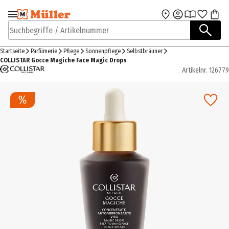
Zur Navigation
Zum Hauptinhalt
springen
springen
Suchbegriffe / Artikelnummer
Startseite
Parfümerie
Pflege
Sonnenpflege
Selbstbräuner
COLLISTAR Gocce Magiche Face Magic Drops
Artikelnr.
126779