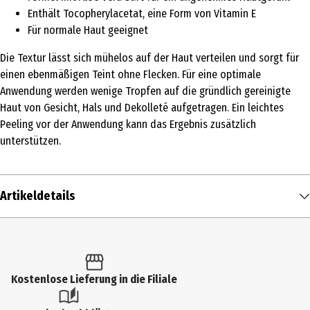
Enthält Tocopherylacetat, eine Form von Vitamin E
Für normale Haut geeignet
Die Textur lässt sich mühelos auf der Haut verteilen und sorgt für
einen ebenmäßigen Teint ohne Flecken. Für eine optimale
Anwendung werden wenige Tropfen auf die gründlich gereinigte
Haut von Gesicht, Hals und Dekolleté aufgetragen. Ein leichtes
Peeling vor der Anwendung kann das Ergebnis zusätzlich
unterstützen.
Artikeldetails
Inhalt
30 ml
Produkttyp
Kostenlose Lieferung in die Filiale
Gel