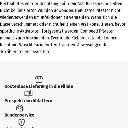
Bei Diabetes vor der Benutzung mit dem Arzt Rücksprache halten.
Produkttyp
Nicht bei infizierten Wunden anwenden. Benutztes Pflaster nicht
Verband & Wärme
wiederverwenden um Infektionen zu vermeiden. Wenn sich die
Blase verschlimmert oder nicht heilt einen Arzt konsultieren, bevor
Darreichungsform
sportliche Aktivitäten fortgesetzt werden. Compeed Pflaster
Pflaster
niemals zurechtschneiden. Eventuelle Kleberückstände können
leicht mit Waschbenzin entfernt werden. Anweisungen des
Inhaltsstoffe
Textilherstellers beachten.
-
Anwendungshinweis
Die Haut vor der Anwendung säubern und trocknen. Um eine
optimale Haftung zu gewährleisten, muss die Hautstelle rund um
Kostenlose Lieferung in die Filiale
die Blase frei von Creme- und Fettrückständen sein. Unteres
Schutzpapier entfernen, ohne die Klebefläche zu berühren. Das
Prospekt durchblättern
Pflaster direkt auf die Blase kleben und die Ränder sorgfältig
glatt streichen. Das Pflaster erst entfernen, wenn es beginnt sich
Kundenservice
von selbst zu lösen (bitte beachten: Pflaster kann problemlos
mehrere Tage haften bleiben). Zur Entfernung das Pflaster