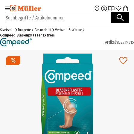
Zur Navigation
Zum Hauptinhalt
springen
springen
Suchbegriffe / Artikelnummer
Startseite
Drogerie
Gesundheit
Verband & Wärme
Compeed Blasenpflaster Extrem
Artikelnr.
2719315