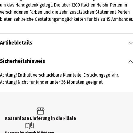
um das Handgelenk gelegt. Die über 1200 flachen Heishi-Perlen in
verschiedenen Farben und die zehn zusätzlichen Statement-Perlen
bieten zahlreiche Gestaltungsmöglichkeiten für bis zu 15 Armbänder.
Artikeldetails
Inhalt
Sicherheitshinweis
1 Stk.
Achtung! Enthält verschluckbare Kleinteile. Erstickungsgefahr.
Produkttyp
Achtung! Nicht für Kinder unter 36 Monaten geeignet
Sonstige Hobbypackungen
Altersempfehlung ab
7 Jahre
Kostenlose Lieferung in die Filiale
Altersempfehlung bis
13 Jahre