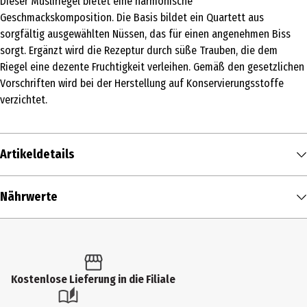
Dieser Müsliriegel bietet eine harmonische
Geschmackskomposition. Die Basis bildet ein Quartett aus
sorgfältig ausgewählten Nüssen, das für einen angenehmen Biss
sorgt. Ergänzt wird die Rezeptur durch süße Trauben, die dem
Riegel eine dezente Fruchtigkeit verleihen. Gemäß den gesetzlichen
Vorschriften wird bei der Herstellung auf Konservierungsstoffe
verzichtet.
Artikeldetails
Inhalt
Nährwerte
96 g
Nährwerte je
100 g
Produkttyp
Brennwert
498 kcal / 2.075 kJ
Snacks & Riegel
Fett in g
7,2 g
Kostenlose Lieferung in die Filiale
Zutaten
- davon gesättigte Fettsäuren in g
1,4 g
Geröstete ERDNÜSSE 31%, geröstete MANDELN 13%, Rosinen 13%,