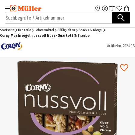
Zur Navigation
Zum Hauptinhalt
springen
springen
Suchbegriffe / Artikelnummer
Startseite
Drogerie
Lebensmittel
Süßigkeiten
Snacks & Riegel
Corny Müsliriegel nussvoll Nuss-Quartett & Traube
Artikelnr.
212408