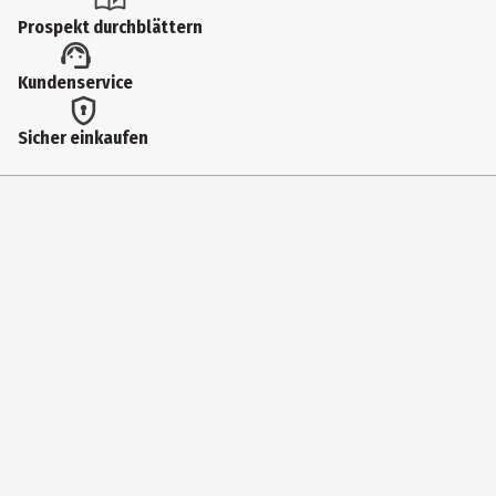
Spezialpflege
Prospekt durchblättern
Dermatologisch getestet
Kundenservice
Ja
Hauttyp
Sicher einkaufen
anspruchsvolle Haut
Inhaltsstoffe
AQUA, GLYCERIN, ALCO HOL, ALOE BARBADENSIS LEAF JUICE*,
ISOAMYL LAURATE, SQUALANE, GLYCINE SOJA OIL*, SODIUM
HYALURONATE, UBIQUI NONE, BUTYROSPERMUM PARKII BUTTER*,
CAPRYLIC/CAPRIC TRIGLYCERIDE, SIM MONDSIA CHINENSIS SEED OIL*,
HELIAN THUS ANNUUS SEED OIL, PUNICA GRANATUM SEED OIL*,
TOCOPHEROL, LAUROYL LYSINE, OCTYLDODECANOL, DODECANE,
GLYCERYL STEARATE CITRATE, XANTHAN GUM, ACACIA SENEGAL GUM,
PARFUM**, LINALOOL**, GERANIOL**, BENZYL ALCOHOL**, LEVULINIC
ACID, SODIUM LEVULINATE
Produkteigenschaft