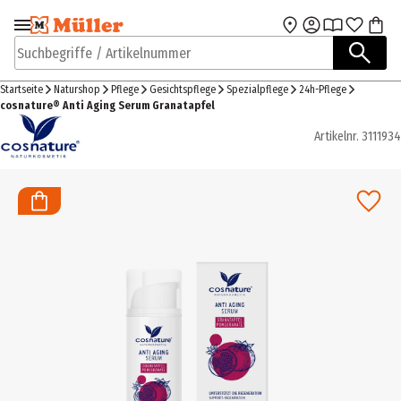
Zur Navigation
Zum Hauptinhalt
springen
springen
Suchbegriffe / Artikelnummer
Startseite
Naturshop
Pflege
Gesichtspflege
Spezialpflege
24h-Pflege
cosnature® Anti Aging Serum Granatapfel
Artikelnr.
3111934