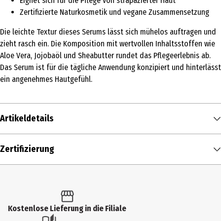
Eignet sich für die Pflege von strapazierter Haut
Zertifizierte Naturkosmetik und vegane Zusammensetzung
Die leichte Textur dieses Serums lässt sich mühelos auftragen und
zieht rasch ein. Die Komposition mit wertvollen Inhaltsstoffen wie
Aloe Vera, Jojobaöl und Sheabutter rundet das Pflegeerlebnis ab.
Das Serum ist für die tägliche Anwendung konzipiert und hinterlässt
ein angenehmes Hautgefühl.
Artikeldetails
Inhalt
Zertifizierung
30 ml
Produkttyp
24h-Pflege
Kostenlose Lieferung in die Filiale
Einsatzbereich