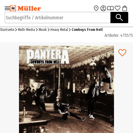
Zur Navigation
Zum Hauptinhalt
springen
springen
Suchbegriffe / Artikelnummer
Startseite
Multi-Media
Musik
Heavy Metal
Cowboys From Hell
Artikelnr.
475575