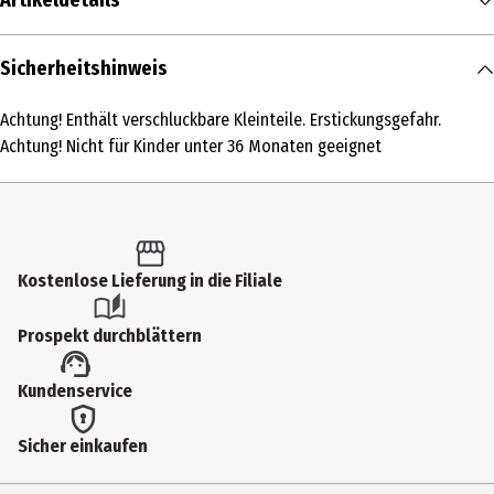
Artikeldetails
Inhalt
Sicherheitshinweis
1 Stk.
Achtung! Enthält verschluckbare Kleinteile. Erstickungsgefahr.
Produkttyp
Achtung! Nicht für Kinder unter 36 Monaten geeignet
Sonstige Hobbypackungen
Altersempfehlung ab
6 Jahre
Kostenlose Lieferung in die Filiale
Artikelnummer des Herstellers
CAMK-63
Prospekt durchblättern
Zielgruppe
Kundenservice
Jugendliche|Grundschüler|Erwachsene
Hersteller
Sicher einkaufen
Craft Buddy GmbH