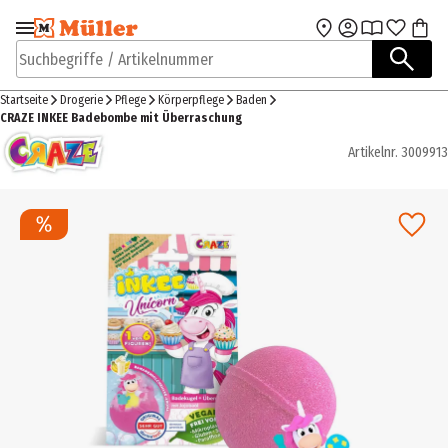
Zur Navigation
Zum Hauptinhalt
springen
springen
Suchbegriffe / Artikelnummer
Startseite
Drogerie
Pflege
Körperpflege
Baden
CRAZE INKEE Badebombe mit Überraschung
Artikelnr.
3009913