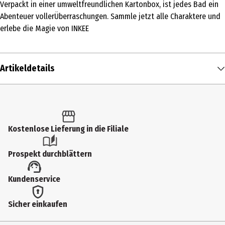
Verpackt in einer umweltfreundlichen Kartonbox, ist jedes Bad ein
Abenteuer vollerÜberraschungen. Sammle jetzt alle Charaktere und
erlebe die Magie von INKEE
Artikeldetails
Inhalt
100 g
Produkttyp
Kostenlose Lieferung in die Filiale
Badetabletten
Prospekt durchblättern
Dermatologisch getestet
Kundenservice
Ja
Einsatzbereich
Sicher einkaufen
Baden