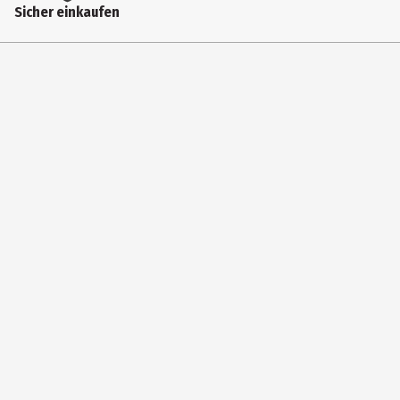
Sicher einkaufen
3 cm
Höhe
8 cm
Länge
14 cm
Hersteller
Croll&Denecke GmbH
Herstelleradresse
Emil-Sommer-Straße 9, DE-28329 Bremen
Kontaktmöglichkeit
info@crolldenecke.com