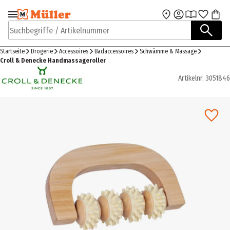
Zur Navigation
Zum Hauptinhalt
springen
springen
Suchbegriffe / Artikelnummer
Startseite
Drogerie
Accessoires
Badaccessoires
Schwämme & Massage
Croll & Denecke Handmassageroller
Artikelnr.
3051846