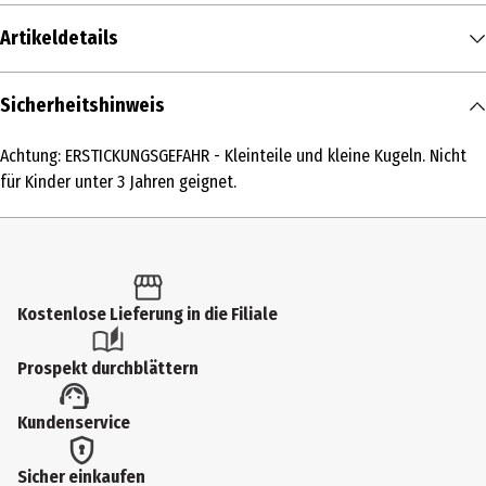
Artikeldetails
Inhalt
Sicherheitshinweis
1 Stk.
Achtung: ERSTICKUNGSGEFAHR - Kleinteile und kleine Kugeln. Nicht
Produkttyp
für Kinder unter 3 Jahren geignet.
Action Figuren
Altersempfehlung ab
8 Jahre
Kostenlose Lieferung in die Filiale
Artikelnummer des Herstellers
6073428
Prospekt durchblättern
Besonderheiten
Kundenservice
Achtung: diesen Artikel gibt es in verschiedenen Ausführungen. Sie
erhalten nur 1 Artikel (zufällige Auswahl im Lager). Eine Vorauswahl
Sicher einkaufen
ist nicht möglich.