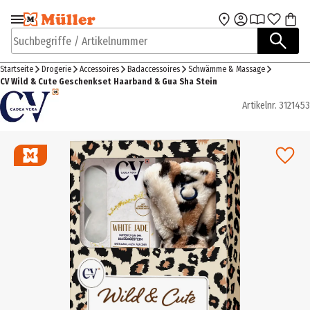
Zur Navigation
Zum Hauptinhalt
springen
springen
Suchbegriffe / Artikelnummer
Startseite
Drogerie
Accessoires
Badaccessoires
Schwämme & Massage
CV Wild & Cute Geschenkset Haarband & Gua Sha Stein
Artikelnr.
3121453