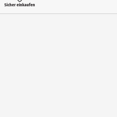
Artikelnummer des Herstellers
Sicher einkaufen
5074_20
Lizenz (spw)
Da Vinci FORTE BASIC
Zielgruppe
Erwachsene|Grundschüler|Jugendliche
Hersteller
Da Vinci Künstlerpinsel Defet GmbH
Herstelleradresse
Tillystr. 39-41 ,90431 Nürnberg