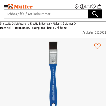
Zur Navigation
Zum Hauptinhalt
springen
springen
Suchbegriffe / Artikelnummer
Startseite
Spielwaren
Kreativ & Basteln
Malen & Zeichnen
Da Vinci - FORTE BASIC Faserpinsel breit Größe 20
Artikelnr.
2526052