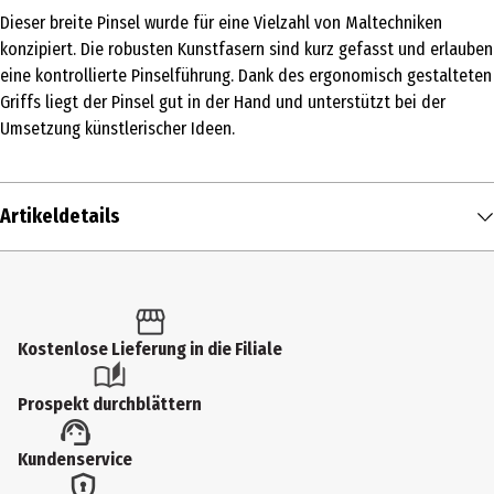
Dieser breite Pinsel wurde für eine Vielzahl von Maltechniken
konzipiert. Die robusten Kunstfasern sind kurz gefasst und erlauben
eine kontrollierte Pinselführung. Dank des ergonomisch gestalteten
Griffs liegt der Pinsel gut in der Hand und unterstützt bei der
Umsetzung künstlerischer Ideen.
Artikeldetails
Inhalt
1 Stk.
Produkttyp
Kostenlose Lieferung in die Filiale
Sonstige Mal- & Zeichenutensilien
Prospekt durchblättern
Altersempfehlung ab
Kundenservice
6 Jahre