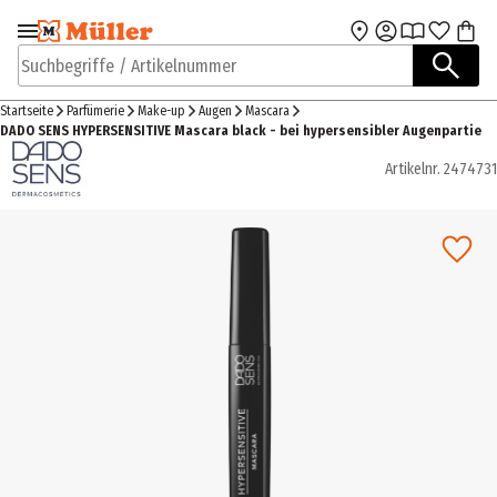
Zur Navigation
Zum Hauptinhalt
springen
springen
Suchbegriffe / Artikelnummer
Startseite
Parfümerie
Make-up
Augen
Mascara
DADO SENS HYPERSENSITIVE Mascara black - bei hypersensibler Augenpartie
Artikelnr.
2474731