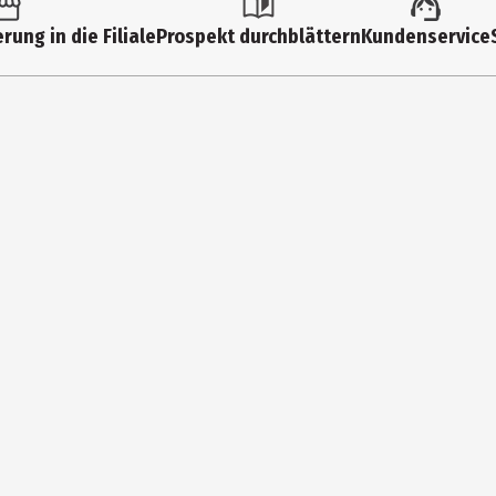
rung in die Filiale
Prospekt durchblättern
Kundenservice
E, SILICA, MICA, OCTYLDODECANOL, MAGNESIUM STEARATE, HEPTYL UN
NTHUS ANNUUS SEED OIL UNSAPONIFIABLES, HELIANTHUS ANNUUS SEE
CINALIS LEAF EXTRACT [ROSEMARY], CI 77891 [TITANIUM DIOXIDE], CI 