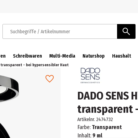
Zur Navigation springen
Zum Hauptinhalt springen
Suchbegriffe / Artikelnummer
ren
Schreibwaren
Multi-Media
Naturshop
Haushalt
transparent - bei hypersensibler Haut
DADO SENS H
transparent 
Artikelnr.
2474732
Farbe:
Transparent
Inhalt:
9 ml