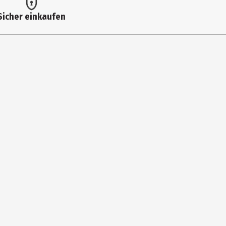
Sicher einkaufen
DECYLENATE, RIBES NIGRUM SEED OIL [BLACK CURRANT], ALUMINA,
D OIL [SUNFLOWER], TOCOPHEROL, CARDIOSPERMUM HALICACABUM
77492 [IRON OXIDES], CI 77491 [IRON OXIDES], CI 77499 [IRON