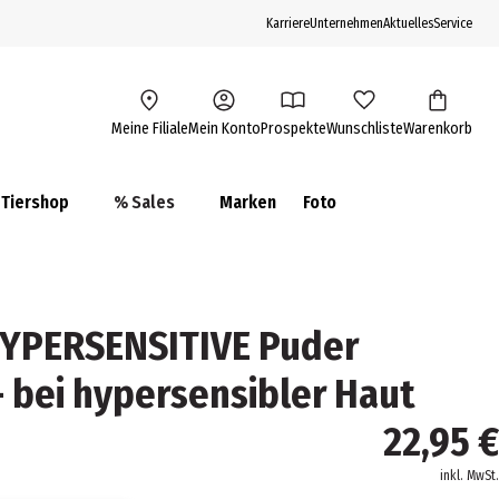
Karriere
Unternehmen
Aktuelles
Service
Meine Filiale
Mein Konto
Prospekte
Wunschliste
Warenkorb
Tiershop
% Sales
Marken
Foto
YPERSENSITIVE Puder
- bei hypersensibler Haut
22,95 €
inkl. MwSt.