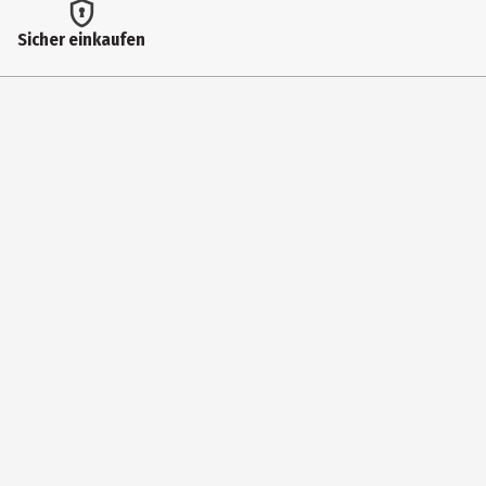
Kleinkinder|Kindergartenkinder
Sicher einkaufen
Hersteller
Dantoy a s
Herstelleradresse
Sjaellandsvej 4 9500 Hobro
Kontaktmöglichkeit
https://www.dantoy.dk/de