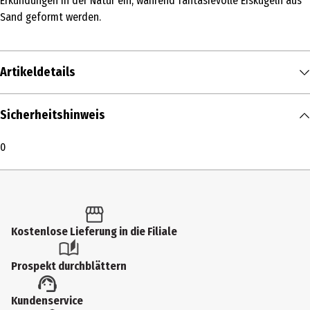
Erkundungen in der Natur ein, während fantasievolle Eiskugeln aus
Sand geformt werden.
Artikeldetails
Inhalt
Sicherheitshinweis
1 Stk.
0
Produkttyp
Sandspielzeug
Altersempfehlung ab
2 Jahre
Kostenlose Lieferung in die Filiale
Artikelnummer des Herstellers
Prospekt durchblättern
4800
Zielgruppe
Kundenservice