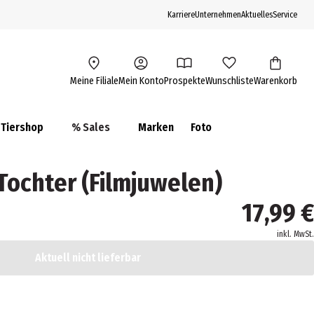
Karriere
Unternehmen
Aktuelles
Service
Meine Filiale
Mein Konto
Prospekte
Wunschliste
Warenkorb
Tiershop
% Sales
Marken
Foto
Tochter (Filmjuwelen)
17,99 €
inkl. MwSt.
Aktuell nicht lieferbar