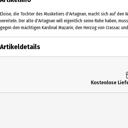
Eloïse, die Tochter des Musketiers d'Artagnan, macht sich auf den 
vereiteln. Der alte d'Artagnan will eigentlich seine Ruhe haben, m
gegen den mächtigen Kardinal Mazarin, den Herzog von Crassac und d
Artikeldetails
Inhalt
1 Stk.
Altersfreigabe
FSK 12
Kostenlose Liefe
Produkttyp
Multimedia
Bildformat
1851|169|1080p|HD
Anzahl Bonusdiscs
0
Zusatzinfos / Bonusmaterial beim
Digitales Booklet (online 