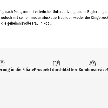
Weg nach Paris, um mit väterlicher Unterstützung und in Begleitung
uss jedoch mit seinen müden Musketierfreunden wieder die Klinge zü
ie geheimnisvolle Frau in Rot ...
rung in die Filiale
Prospekt durchblättern
Kundenservice
abrufbar); Audiokommentar von Filmhistoriker Dr. Rolf Giesen; Intervie