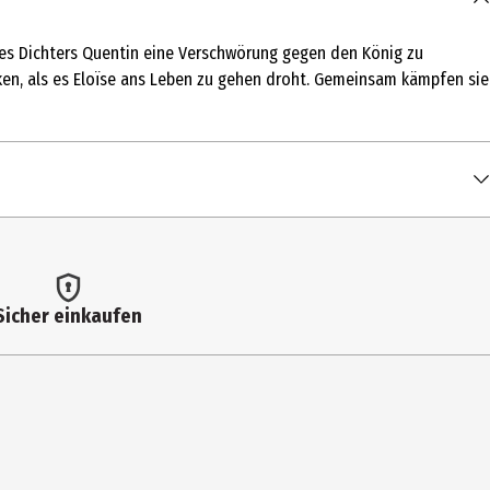
 des Dichters Quentin eine Verschwörung gegen den König zu
cken, als es Eloïse ans Leben zu gehen droht. Gemeinsam kämpfen sie
Sicher einkaufen
w mit Philippe Noiret; Making-of; Original Trailer; Trailer; weitere